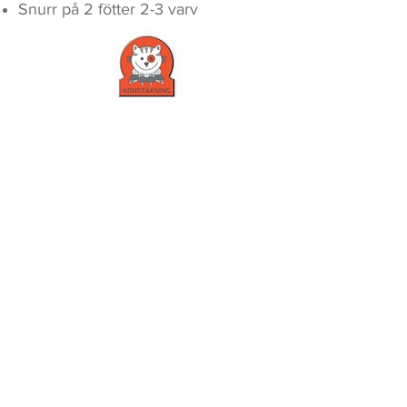
Snurr på 2 fötter 2-3 varv
LEO 5
Slalom på två fötter bakåt.
Höftbredd mellan fötterna.
Piruett på 1 fot, 2-3 varv, ej korrekt
ingång
Trea på två fötter höger samt
vänster
LEO 6